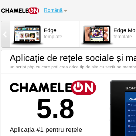
Română
Edge
Edge Mob
l
template
template
Aplicație de rețele sociale și m
un script php cu care poți crea orice tip de site cu secțiune membr
5.8
Aplicația #1 pentru rețele